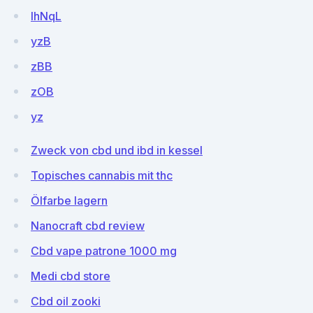
IhNqL
yzB
zBB
zOB
yz
Zweck von cbd und ibd in kessel
Topisches cannabis mit thc
Ölfarbe lagern
Nanocraft cbd review
Cbd vape patrone 1000 mg
Medi cbd store
Cbd oil zooki