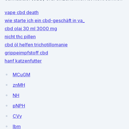
vape cbd death
wie starte ich ein cbd-geschäft in va_
cbd olaj 30 ml 3000 mg
nicht thc pillen
cbd öl helfen trichotillomanie
grippeimpfstoff cbd
hanf katzenfutter
MCuGM
znMH
NH
pNPH
CVy
Ibm