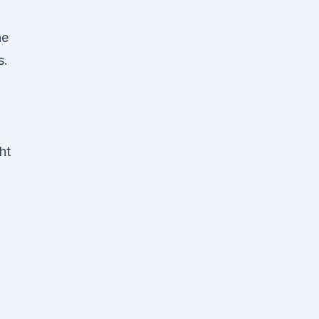
ne
s.
ht