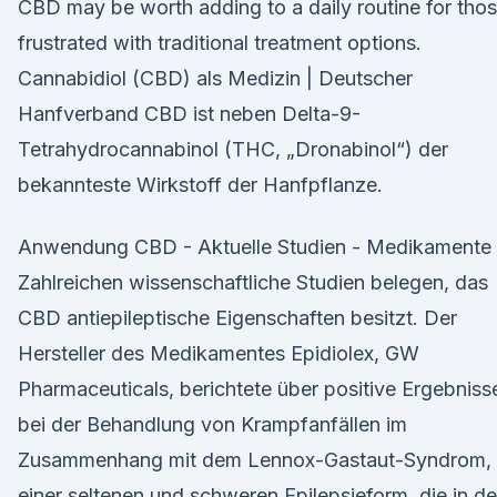
CBD may be worth adding to a daily routine for tho
frustrated with traditional treatment options.
Cannabidiol (CBD) als Medizin | Deutscher
Hanfverband CBD ist neben Delta-9-
Tetrahydrocannabinol (THC, „Dronabinol“) der
bekannteste Wirkstoff der Hanfpflanze.
Anwendung CBD - Aktuelle Studien - Medikamente
Zahlreichen wissenschaftliche Studien belegen, das
CBD antiepileptische Eigenschaften besitzt. Der
Hersteller des Medikamentes Epidiolex, GW
Pharmaceuticals, berichtete über positive Ergebniss
bei der Behandlung von Krampfanfällen im
Zusammenhang mit dem Lennox-Gastaut-Syndrom,
einer seltenen und schweren Epilepsieform, die in de