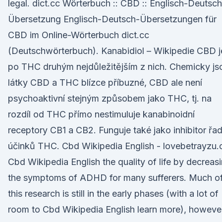
legal. dict.cc Wörterbuch :: CBD :: Englisch-Deutsch
Übersetzung Englisch-Deutsch-Übersetzungen für
CBD im Online-Wörterbuch dict.cc
(Deutschwörterbuch). Kanabidiol – Wikipedie CBD j
po THC druhým nejdůležitějším z nich. Chemicky js
látky CBD a THC blízce příbuzné, CBD ale není
psychoaktivní stejným způsobem jako THC, tj. na
rozdíl od THC přímo nestimuluje kanabinoidní
receptory CB1 a CB2. Funguje také jako inhibitor řa
účinků THC. Cbd Wikipedia English - lovebetrayzu.
Cbd Wikipedia English the quality of life by decreas
the symptoms of ADHD for many sufferers. Much o
this research is still in the early phases (with a lot of
room to Cbd Wikipedia English learn more), howeve