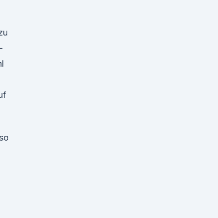
zu
-
l
uf
 so