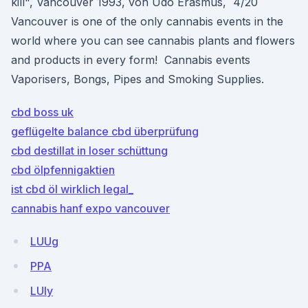
kill", Vancouver 1993, von Udo Erasmus, 4/20
Vancouver is one of the only cannabis events in the
world where you can see cannabis plants and flowers
and products in every form!⁣ ⁣ Cannabis events
Vaporisers, Bongs, Pipes and Smoking Supplies.
cbd boss uk
geflügelte balance cbd überprüfung
cbd destillat in loser schüttung
cbd ölpfennigaktien
ist cbd öl wirklich legal_
cannabis hanf expo vancouver
LUUg
PPA
LUly